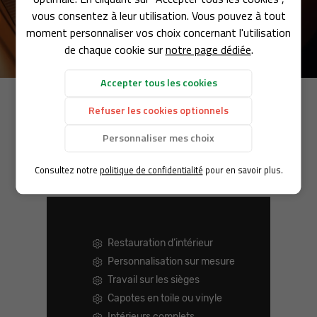
SELLERIE
règles de l’art.
vous consentez à leur utilisation. Vous pouvez à tout
01 45 06 76 0
moment personnaliser vos choix concernant l'utilisation
Contactez-nous
TRES SERVICES
de chaque cookie sur
notre page dédiée
.
Accepter tous les cookies
S RÉALISATIONS
Restauration de
Refuser les cookies optionnels
AVIS
Restez infor
sellerie automobile
Personnaliser mes choix
dans les Hauts-de-Seine et à Nanterre (92)
ACTUALITES
Inscription Newsle
Consultez notre
politique de confidentialité
pour en savoir plus.
CONTACT
Restauration d’intérieur
Personnalisation sur mesure
Travail sur les sièges
Capotes en toile ou vinyle
Intérieurs complets