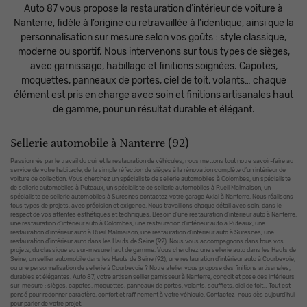
Auto 87 vous propose la restauration d’intérieur de voiture à
Nanterre, fidèle à l’origine ou retravaillée à l’identique, ainsi que la
personnalisation sur mesure selon vos goûts : style classique,
moderne ou sportif. Nous intervenons sur tous types de sièges,
avec garnissage, habillage et finitions soignées. Capotes,
moquettes, panneaux de portes, ciel de toit, volants… chaque
élément est pris en charge avec soin et finitions artisanales haut
de gamme, pour un résultat durable et élégant.
Sellerie automobile à Nanterre (92)
Passionnés par le travail du cuir et la restauration de véhicules, nous mettons tout notre savoir-faire au
service de votre habitacle, de la simple réfection de sièges à la rénovation complète d’un intérieur de
voiture de collection. Vous cherchez un spécialiste de sellerie automobiles à Colombes, un spécialiste
de sellerie automobiles à Puteaux, un spécialiste de sellerie automobiles à Rueil Malmaison, un
spécialiste de sellerie automobiles à Suresnes contactez votre garage Axial à Nanterre. Nous réalisons
tous types de projets, avec précision et exigence. Nous travaillons chaque détail avec soin, dans le
respect de vos attentes esthétiques et techniques. Besoin d’une restauration d’intérieur auto à Nanterre,
une restauration d’intérieur auto à Colombes, une restauration d’intérieur auto à Puteaux, une
restauration d’intérieur auto à Rueil Malmaison, une restauration d’intérieur auto à Suresnes, une
restauration d’intérieur auto dans les Hauts de Seine (92). Nous vous accompagnons dans tous vos
projets, du classique au sur-mesure haut de gamme. Vous cherchez une sellerie auto dans les Hauts de
Seine, un sellier automobile dans les Hauts de Seine (92), une restauration d’intérieur auto à Courbevoie,
ou une personnalisation de sellerie à Courbevoie ? Notre atelier vous propose des finitions artisanales,
durables et élégantes. Auto 87, votre artisan sellier garnisseur à Nanterre, conçoit et pose des intérieurs
sur-mesure : sièges, capotes, moquettes, panneaux de portes, volants, soufflets, ciel de toit… Tout est
pensé pour redonner caractère, confort et raffinement à votre véhicule. Contactez-nous dès aujourd’hui
pour parler de votre projet.