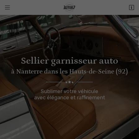


60 Rue Alfred Dequeant
92000 NANTERRE
01 45 06 76 02
Sellier garnisseur auto
à Nanterre dans les Hauts-de-Seine (92)
Sublimer votre véhicule
Adresse email de réception

avec élégance et raffinement
Recopier le code ci-contre

Rafraîchir le captcha
