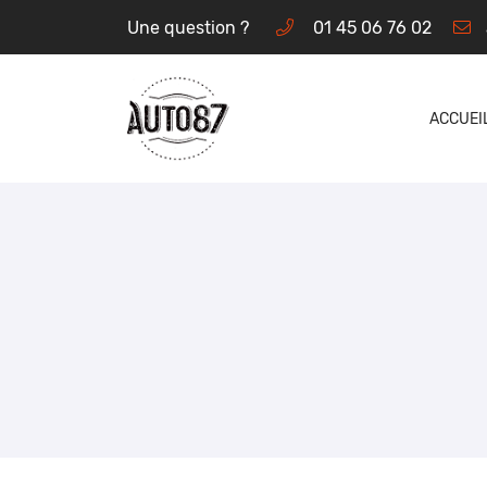
Une question ?
01 45 06 76 02
60 Rue Alfred Dequeant
92000 NANTERRE
01 45 06 76 02
ACCUEI
Adresse email de réception
