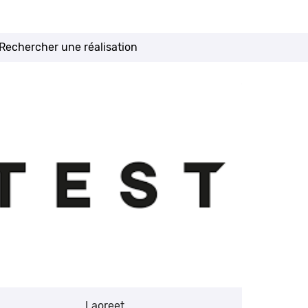
erciales à
 moment en
Laoreet